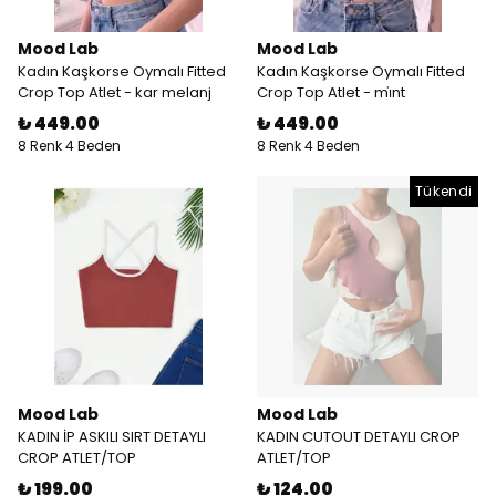
Mood Lab
Mood Lab
Kadın Kaşkorse Oymalı Fitted
Kadın Kaşkorse Oymalı Fitted
Crop Top Atlet - kar melanj
Crop Top Atlet - mi̇nt
₺ 449.00
₺ 449.00
8 Renk 4 Beden
8 Renk 4 Beden
Tükendi
Mood Lab
Mood Lab
KADIN İP ASKILI SIRT DETAYLI
KADIN CUTOUT DETAYLI CROP
CROP ATLET/TOP
ATLET/TOP
₺ 199.00
₺ 124.00