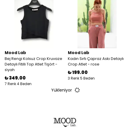
Mood Lab
Mood Lab
Bej Rengi Kolsuz Crop Kruvaze
Kadın Sırtı Çapraz Askı Detaylı
Detaylı Fitilli Top Atlet Tişört -
Crop Atlet - rose
si̇yah
₺ 199.00
₺ 349.00
3 Renk 5 Beden
7 Renk 4 Beden
Yükleniyor