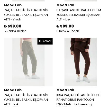
Mood Lab
Mood Lab
PAÇASI LASTİKLİ RAHAT KESİM
PAÇASI LASTİKLİ RAHAT KESİM
YÜKSEK BEL BASKILI EŞOFMAN
YÜKSEK BEL BASKILI EŞOFMAN
ALTI - si̇yah
ALTI - bej
₺ 599.00
₺ 599.00
5 Renk 4 Beden
5 Renk 4 Beden
Tükendi
Mood Lab
Mood Lab
PAÇASI LASTİKLİ RAHAT KESİM
KISA PAÇA BELİ LASTİKLİ CEPLİ
YÜKSEK BEL BASKILI EŞOFMAN
RAHAT ÖRME PANTOLON
ALTI - haki
EŞOFMAN - kahverengi̇