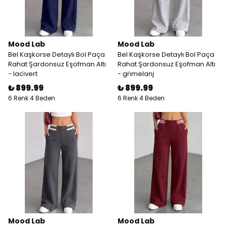
Mood Lab
Mood Lab
Bel Kaşkorse Detaylı Bol Paça
Bel Kaşkorse Detaylı Bol Paça
Rahat Şardonsuz Eşofman Altı
Rahat Şardonsuz Eşofman Altı
- laci̇vert
- gri̇melanj
₺ 899.99
₺ 899.99
6 Renk 4 Beden
6 Renk 4 Beden
Mood Lab
Mood Lab