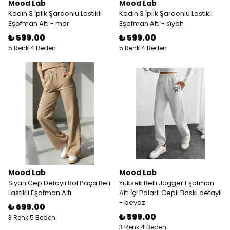
Mood Lab
Mood Lab
Kadın 3 İplik Şardonlu Lastikli
Kadın 3 İplik Şardonlu Lastikli
Eşofman Altı - mor
Eşofman Altı - si̇yah
₺ 599.00
₺ 599.00
5 Renk 4 Beden
5 Renk 4 Beden
Mood Lab
Mood Lab
Siyah Cep Detaylı Bol Paça Beli
Yüksek Belli Jogger Eşofman
Lastikli Eşofman Altı
Altı İçi Polarlı Cepli Baskı detaylı
- beyaz
₺ 699.00
₺ 599.00
3 Renk 5 Beden
3 Renk 4 Beden