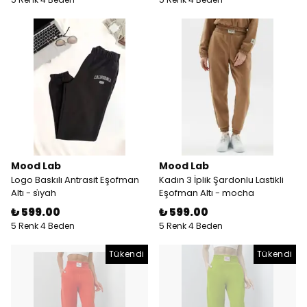
Mood Lab
Mood Lab
Logo Baskılı Antrasit Eşofman
Kadın 3 İplik Şardonlu Lastikli
Altı - si̇yah
Eşofman Altı - mocha
₺ 599.00
₺ 599.00
5 Renk 4 Beden
5 Renk 4 Beden
Tükendi
Tükendi