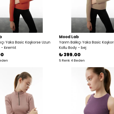
b
Mood Lab
ıkçı Yaka Basic Kaşkorse Uzun
Yarım Balıkçı Yaka Basic Kaşko
- ki̇remi̇t
Kollu Body - bej
00
₺ 399.00
Beden
5 Renk 4 Beden