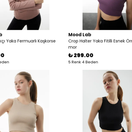
b
Mood Lab
kçı Yaka Fermuarlı Kaşkorse
Crop Halter Yaka Fitilli Esnek Ö
mor
00
₺ 299.00
Beden
5 Renk 4 Beden