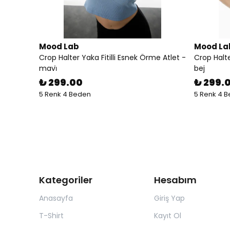
Mood Lab
Mood La
Crop Halter Yaka Fitilli Esnek Örme Atlet -
Crop Halte
mavi̇
bej
₺ 299.00
₺ 299.
5 Renk 4 Beden
5 Renk 4 
Kategoriler
Hesabım
Anasayfa
Giriş Yap
T-Shirt
Kayıt Ol