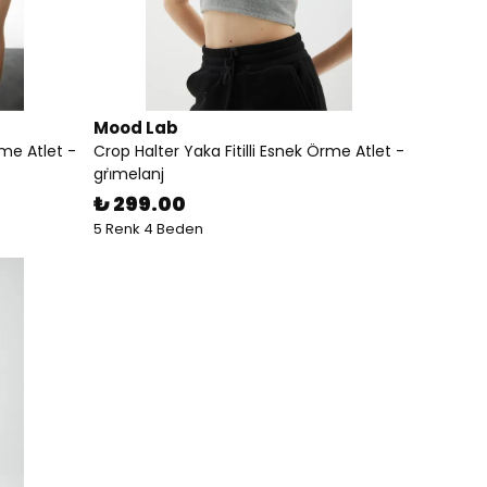
Mood Lab
rme Atlet -
Crop Halter Yaka Fitilli Esnek Örme Atlet -
gri̇melanj
₺ 299.00
5 Renk 4 Beden