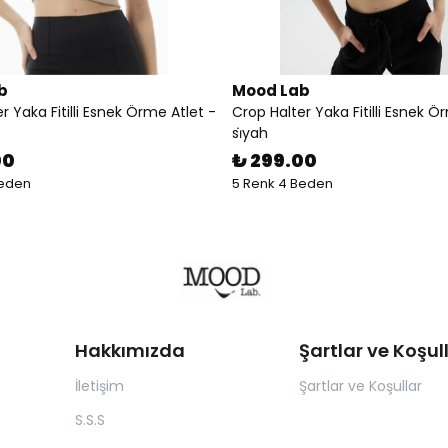
b
Mood Lab
r Yaka Fitilli Esnek Örme Atlet -
Crop Halter Yaka Fitilli Esnek Ö
si̇yah
00
₺ 299.00
Beden
5 Renk 4 Beden
Hakkımızda
Şartlar ve Koşul
İletişim
Şartlar ve Koşullar
S.S.S