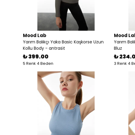
Mood Lab
Mood La
Yarım Balıkçı Yaka Basic Kaşkorse Uzun
Yarım Balı
Kollu Body - antrasi̇t
Bluz
₺ 399.00
₺ 234.
5 Renk 4 Beden
3 Renk 4 