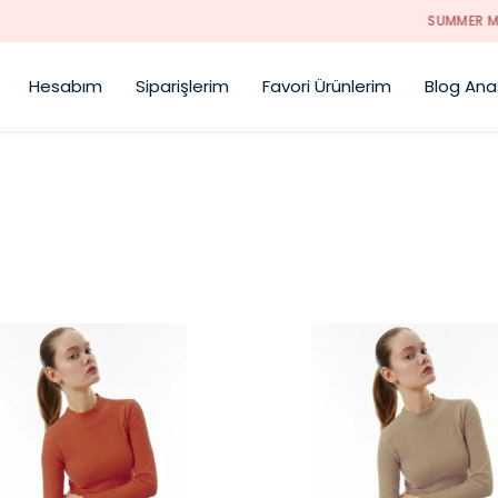
SUMMER MOOD SEZONU AÇILDI !!!
Hesabım
Siparişlerim
Favori Ürünlerim
Blog Ana