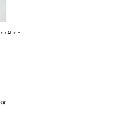
rme Atlet -
lar