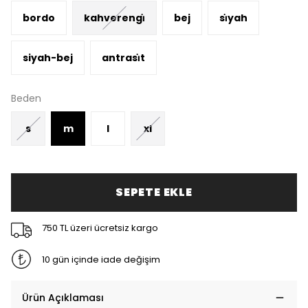
bordo
kahverengi̇
bej
si̇yah
siyah-bej
antrasi̇t
Beden
s
m
l
xl
SEPETE EKLE
750 TL üzeri ücretsiz kargo
10 gün içinde iade değişim
Ürün Açıklaması