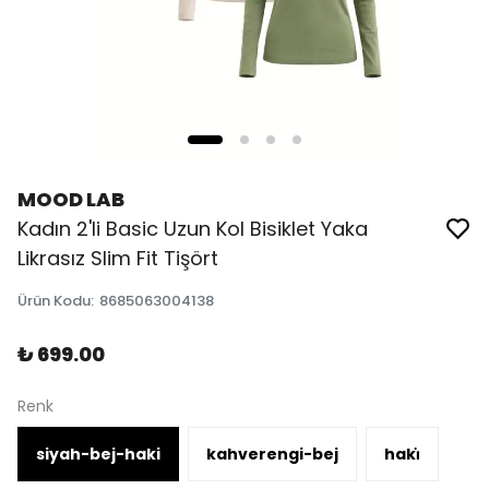
MOOD LAB
Kadın 2'li Basic Uzun Kol Bisiklet Yaka
Likrasız Slim Fit Tişört
Ürün Kodu
:
8685063004138
₺ 699.00
Renk
siyah-bej-haki
kahverengi-bej
haki̇