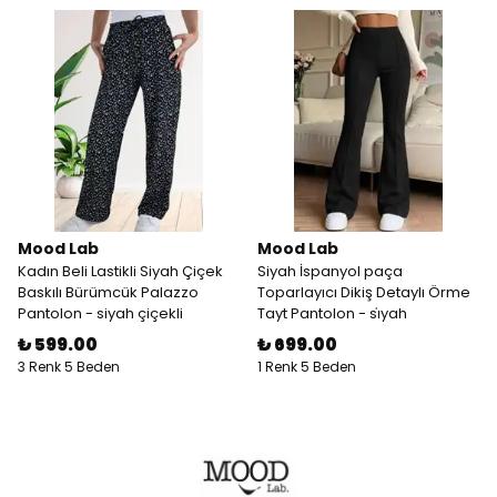
Mood Lab
Mood Lab
Kadın Beli Lastikli Siyah Çiçek
Siyah İspanyol paça
Baskılı Bürümcük Palazzo
Toparlayıcı Dikiş Detaylı Örme
Pantolon - siyah çiçekli
Tayt Pantolon - si̇yah
₺ 599.00
₺ 699.00
3 Renk 5 Beden
1 Renk 5 Beden