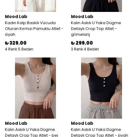
Mood Lab
Mood Lab
Kadın Kalp Baskılı Vücuda
Kalın Askılı U Yaka Dügme
Oturan Kırmızı Pamuklu Atlet -
Detaylı Crop Top Atlet -
si̇yah
gri̇melanj
₺ 329.00
₺ 299.00
4 Renk 5 Beden
3 Renk 4 Beden
Mood Lab
Mood Lab
Kalın Askılı U Yaka Dügme
Kalın Askılı U Yaka Dügme
Detaylı Crop Top Atlet - bej
Detaylı Crop Top Atlet - si̇yah