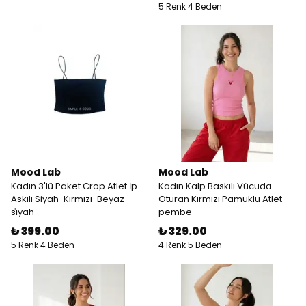
5 Renk 4 Beden
Mood Lab
Mood Lab
Kadın 3'lü Paket Crop Atlet İp
Kadın Kalp Baskılı Vücuda
Askılı Siyah-Kırmızı-Beyaz -
Oturan Kırmızı Pamuklu Atlet -
si̇yah
pembe
₺ 399.00
₺ 329.00
5 Renk 4 Beden
4 Renk 5 Beden