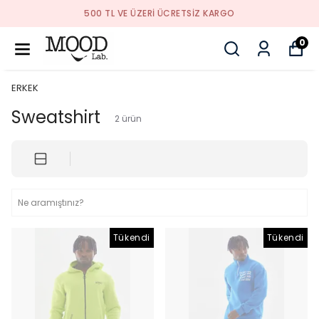
500 TL VE ÜZERI ÜCRETSIZ KARGO
0
ERKEK
Sweatshirt
2
ürün
Tükendi
Tükendi