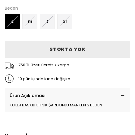
Beden
s
m
l
xl
STOKTA YOK
750 TL üzeri ücretsiz kargo
10 gün içinde iade değişim
Ürün Açıklaması
KOLEJ BASKILI 3 İPLİK ŞARDONLU MANKEN S BEDEN