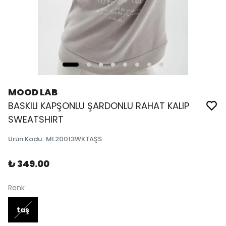
MOOD LAB
BASKILI KAPŞONLU ŞARDONLU RAHAT KALIP
SWEATSHIRT
Ürün Kodu
:
ML20013WKTAŞS
₺ 349.00
Renk
taş