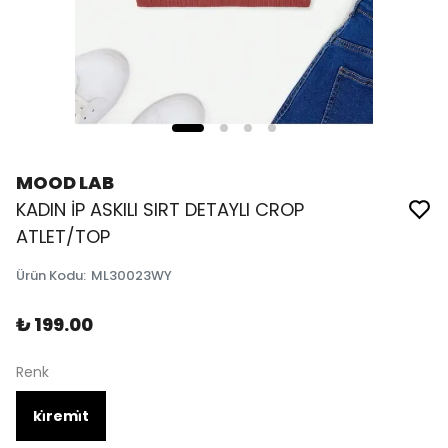
MOOD LAB
KADIN İP ASKILI SIRT DETAYLI CROP
ATLET/TOP
Ürün Kodu
:
ML30023WY
₺ 199.00
Renk
ki̇remi̇t