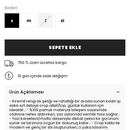
Beden
s
m
l
xl
SEPETE EKLE
750 TL üzeri ücretsiz kargo
10 gün içinde iade değişim
Ürün Açıklaması
- Kiremit rengi ile şıklığı ve rahatlığı bir arada sunan kadın ip
askılı sırt detaylı crop atlet/top, günlük kullanım için
idealdir.; - %100 pamuk materyal bileşeni sayesinde
cildinize nefes aldırırken, yaz aylarında serinlik hissi sağlar.;
- Yazı karekterli/motto deseniyle dikkat çekici bir görünüm
sunar ve tarzınıza özgün bir dokunuş katar.; - Crop kalıbı ile
modern ve genç bir stil oluştururken, U yaka tasarımı