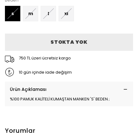
Beden
s
m
l
xl
STOKTA YOK
750 TL üzeri ücretsiz kargo
10 gün içinde iade değişim
Ürün Açıklaması
%100 PAMUK KALİTELİ KUMAŞTAN MANKEN 'S' BEDEN ;
Yorumlar