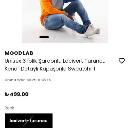
MOOD LAB
Unisex 3 İplik Şardonlu Lacivert Turuncu
Kenar Detaylı Kapüşonlu Sweatshirt
Ürün Kodu
:
ML29019WKS
₺ 499.00
Renk
lacivert-turuncu