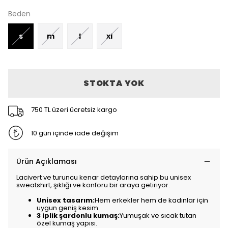
Beden
s
m
l
xl
STOKTA YOK
750 TL üzeri ücretsiz kargo
10 gün içinde iade değişim
Ürün Açıklaması
Lacivert ve turuncu kenar detaylarına sahip bu unisex
sweatshirt, şıklığı ve konforu bir araya getiriyor.
Unisex tasarım:
Hem erkekler hem de kadınlar için
uygun geniş kesim.
3 iplik şardonlu kumaş:
Yumuşak ve sıcak tutan
özel kumaş yapısı.