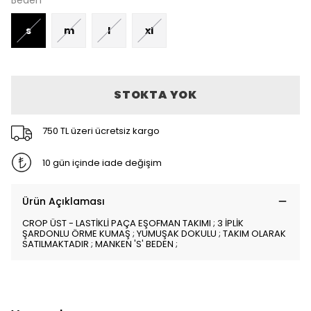
Beden
s
m
l
xl
STOKTA YOK
750 TL üzeri ücretsiz kargo
10 gün içinde iade değişim
Ürün Açıklaması
CROP ÜST - LASTİKLİ PAÇA EŞOFMAN TAKIMI ; 3 İPLİK
ŞARDONLU ÖRME KUMAŞ ; YUMUŞAK DOKULU ; TAKIM OLARAK
SATILMAKTADIR ; MANKEN 'S' BEDEN ;