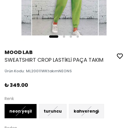
MOOD LAB
SWEATSHIRT CROP LASTİKLİ PAÇA TAKIM
Ürün Kodu
:
ML20011WKtakımNEONS
₺ 349.00
Renk
neon yeşil
turuncu
kahverengi̇