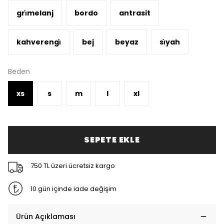
gri̇melanj
bordo
antrasit
kahverengi̇
bej
beyaz
si̇yah
Beden
xs
s
m
l
xl
SEPETE EKLE
750 TL üzeri ücretsiz kargo
10 gün içinde iade değişim
Ürün Açıklaması