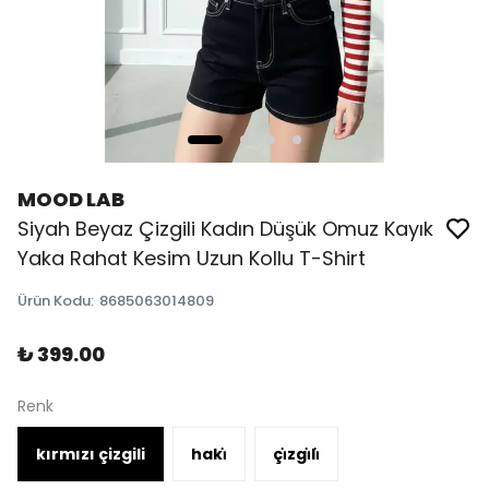
MOOD LAB
Siyah Beyaz Çizgili Kadın Düşük Omuz Kayık
Yaka Rahat Kesim Uzun Kollu T-Shirt
Ürün Kodu
:
8685063014809
₺ 399.00
Renk
kırmızı çizgili
haki̇
çi̇zgi̇li̇