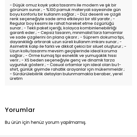
- Düşük omuz kayık yaka tasarımı ile modern ve şık bir
görünüm sunar.; - %100 pamuk materyali sayesinde gün
boyu konforlu bir kullanım sağlar.; - Düz desenli ve çizgili
renk seçeneğiyle sade ama etkileyici bir stil yaratır.; -
Regular boy kesimi ile rahat hareket etme özgürlüğü
sunar.; - Tekli paket içeriği, kolayca kombinlenebilirliği
garanti eder.; - Cepsiz tasarım, minimalist tarzı tamamlar
ve sade çizgilerini ön plana çıkarır.; - Süprem dokuma tipi,
dayanıklılığı artırarak uzun süreli kullanım imkanı sunar.; -
Asimetrik kalıp ile farklı ve dikkat çekici bir siluet oluşturur.; -
Uzun kollu tasarımı mevsim geçişlerinde ideal koruma
sağlar.; - Örme kumaş tipi esneklik ve yumuşaklık hissi
verir.; - XS beden seçeneğiyle genç ve dinamik tarza
uygunluk gösterir.; - Casual ortamlar için ideal olan bu t-
shirt, günlük giyimde rahatlık arayanlar için mükemmeldir.;
- Sürdürülebilirlik detayları bulunmamakla beraber, yerel
üretim
Yorumlar
Bu ürün için henüz yorum yapılmamış.