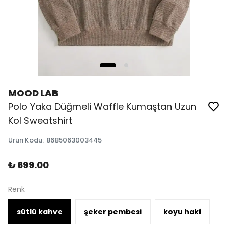
MOOD LAB
Polo Yaka Düğmeli Waffle Kumaştan Uzun
Kol Sweatshirt
Ürün Kodu
:
8685063003445
₺ 699.00
Renk
sütlü kahve
şeker pembesi
koyu haki