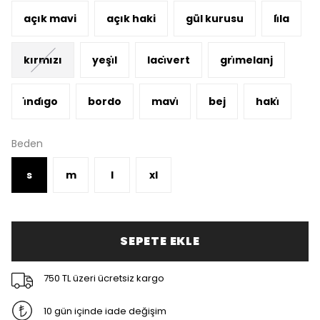
açık mavi
açık haki
gül kurusu
li̇la
kırmızı
yeşi̇l
laci̇vert
gri̇melanj
i̇ndi̇go
bordo
mavi̇
bej
haki̇
Beden
s
m
l
xl
SEPETE EKLE
750 TL üzeri ücretsiz kargo
10 gün içinde iade değişim