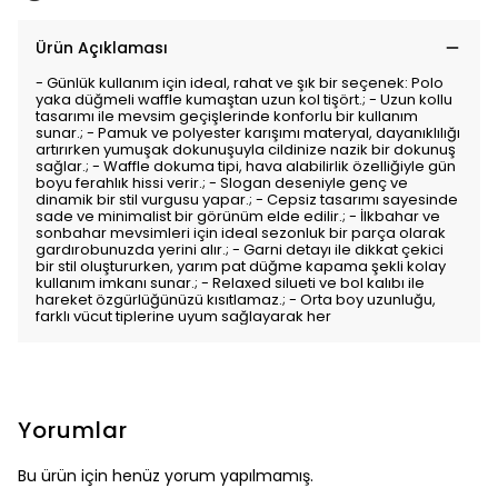
Ürün Açıklaması
- Günlük kullanım için ideal, rahat ve şık bir seçenek: Polo
yaka düğmeli waffle kumaştan uzun kol tişört.; - Uzun kollu
tasarımı ile mevsim geçişlerinde konforlu bir kullanım
sunar.; - Pamuk ve polyester karışımı materyal, dayanıklılığı
artırırken yumuşak dokunuşuyla cildinize nazik bir dokunuş
sağlar.; - Waffle dokuma tipi, hava alabilirlik özelliğiyle gün
boyu ferahlık hissi verir.; - Slogan deseniyle genç ve
dinamik bir stil vurgusu yapar.; - Cepsiz tasarımı sayesinde
sade ve minimalist bir görünüm elde edilir.; - İlkbahar ve
sonbahar mevsimleri için ideal sezonluk bir parça olarak
gardırobunuzda yerini alır.; - Garni detayı ile dikkat çekici
bir stil oluştururken, yarım pat düğme kapama şekli kolay
kullanım imkanı sunar.; - Relaxed silueti ve bol kalıbı ile
hareket özgürlüğünüzü kısıtlamaz.; - Orta boy uzunluğu,
farklı vücut tiplerine uyum sağlayarak her
Yorumlar
Bu ürün için henüz yorum yapılmamış.