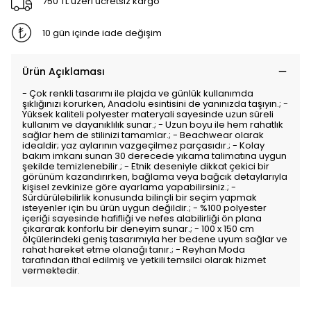
750 TL üzeri ücretsiz kargo
10 gün içinde iade değişim
Ürün Açıklaması
- Çok renkli tasarımı ile plajda ve günlük kullanımda
şıklığınızı korurken, Anadolu esintisini de yanınızda taşıyın.; -
Yüksek kaliteli polyester materyali sayesinde uzun süreli
kullanım ve dayanıklılık sunar.; - Uzun boyu ile hem rahatlık
sağlar hem de stilinizi tamamlar.; - Beachwear olarak
idealdir; yaz aylarının vazgeçilmez parçasıdır.; - Kolay
bakım imkanı sunan 30 derecede yıkama talimatına uygun
şekilde temizlenebilir.; - Etnik deseniyle dikkat çekici bir
görünüm kazandırırken, bağlama veya bağcık detaylarıyla
kişisel zevkinize göre ayarlama yapabilirsiniz.; -
Sürdürülebilirlik konusunda bilinçli bir seçim yapmak
isteyenler için bu ürün uygun değildir.; - %100 polyester
içeriği sayesinde hafifliği ve nefes alabilirliği ön plana
çıkararak konforlu bir deneyim sunar.; - 100 x 150 cm
ölçülerindeki geniş tasarımıyla her bedene uyum sağlar ve
rahat hareket etme olanağı tanır.; - Reyhan Moda
tarafından ithal edilmiş ve yetkili temsilci olarak hizmet
vermektedir.