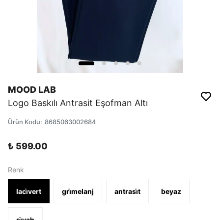
MOOD LAB
Logo Baskılı Antrasit Eşofman Altı
Ürün Kodu
:
8685063002684
₺ 599.00
Renk
laci̇vert
gri̇melanj
antrasi̇t
beyaz
si̇yah