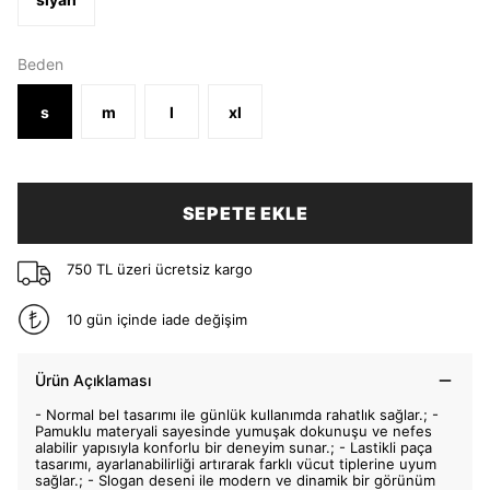
Beden
s
m
l
xl
SEPETE EKLE
750 TL üzeri ücretsiz kargo
10 gün içinde iade değişim
Ürün Açıklaması
- Normal bel tasarımı ile günlük kullanımda rahatlık sağlar.; -
Pamuklu materyali sayesinde yumuşak dokunuşu ve nefes
alabilir yapısıyla konforlu bir deneyim sunar.; - Lastikli paça
tasarımı, ayarlanabilirliği artırarak farklı vücut tiplerine uyum
sağlar.; - Slogan deseni ile modern ve dinamik bir görünüm