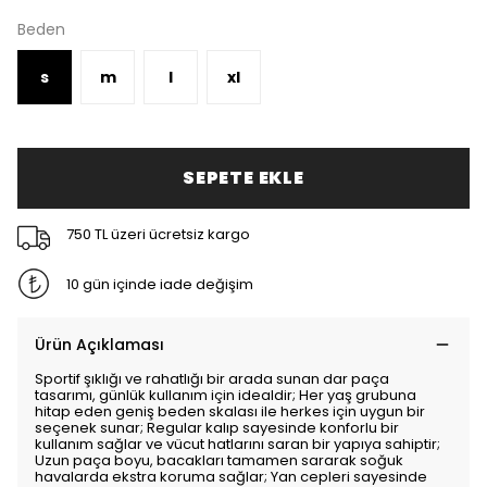
Beden
s
m
l
xl
SEPETE EKLE
750 TL üzeri ücretsiz kargo
10 gün içinde iade değişim
Ürün Açıklaması
Sportif şıklığı ve rahatlığı bir arada sunan dar paça
tasarımı, günlük kullanım için idealdir; Her yaş grubuna
hitap eden geniş beden skalası ile herkes için uygun bir
seçenek sunar; Regular kalıp sayesinde konforlu bir
kullanım sağlar ve vücut hatlarını saran bir yapıya sahiptir;
Uzun paça boyu, bacakları tamamen sararak soğuk
havalarda ekstra koruma sağlar; Yan cepleri sayesinde