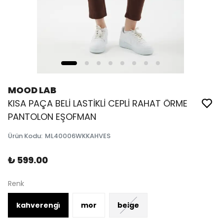
MOOD LAB
KISA PAÇA BELİ LASTİKLİ CEPLİ RAHAT ÖRME
PANTOLON EŞOFMAN
Ürün Kodu
:
ML40006WKKAHVES
₺ 599.00
Renk
kahverengi̇
mor
beige