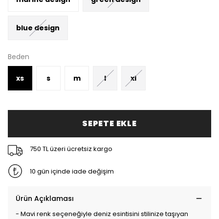
blue design
Beden
xs
s
m
l
xl
SEPETE EKLE
750 TL üzeri ücretsiz kargo
10 gün içinde iade değişim
Ürün Açıklaması
- Mavi renk seçeneğiyle deniz esintisini stilinize taşıyan