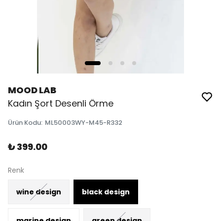
MOOD LAB
Kadın Şort Desenli Örme
Ürün Kodu
:
ML50003WY-M45-R332
₺ 399.00
Renk
wine design
black design
marine design
green design