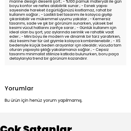
marine design desenli şort.; - %100 pamuk materyali ile gün
boyu konfor ve nefes alabilirlik sunar.; - Esnek yapısı
sayesinde hareket özgürlüğünüzü kısıtlamaz, rahat bir
kullanım sağlar.; - Lastikli bel tasarımı ile kolayca giyilip
çıkarılabilir ve mükemmel uyumu yakalar.; - Kemersiz
tasarımı, sade ve şık bir görünüm sunarken, yüksek bel
kesimi vücut hatlarını zarifçe sarar.; - Günlük kullanım için
ideal olan bu şort, yaz aylarında serinlik ve rahatlık vaat
eder.; - Mini boyu ile modern ve dinamik bir tarz yaratırken,
düz kesimi her tür üst giyimle kolayca kombinlenebilir.; - XS
bedeniyle küçük beden arayanlar için idealdir; vücuda tam
oturan yapısıyla şıklığı yakalamanızı sağlar.; - Cepsiz
tasarımı minimalist stilinize katkıda bulunurken, boru paça
detaylarıyla trend bir görünüm kazandırır.
Yorumlar
Bu ürün için henüz yorum yapılmamış.
Çok Satanlar