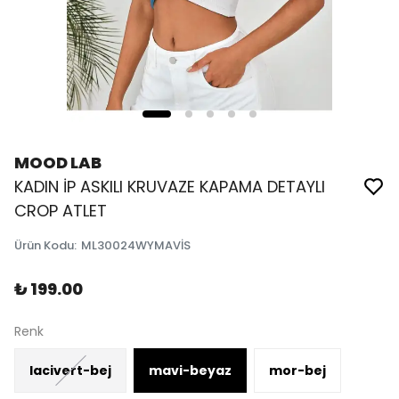
MOOD LAB
KADIN İP ASKILI KRUVAZE KAPAMA DETAYLI
CROP ATLET
Ürün Kodu
:
ML30024WYMAVİS
₺ 199.00
Renk
lacivert-bej
mavi-beyaz
mor-bej