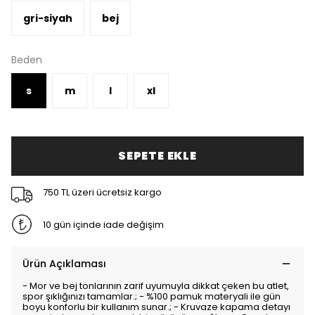
gri-siyah
bej
Beden
s
m
l
xl
SEPETE EKLE
750 TL üzeri ücretsiz kargo
10 gün içinde iade değişim
Ürün Açıklaması
- Mor ve bej tonlarının zarif uyumuyla dikkat çeken bu atlet,
spor şıklığınızı tamamlar.; - %100 pamuk materyali ile gün
boyu konforlu bir kullanım sunar.; - Kruvaze kapama detayı