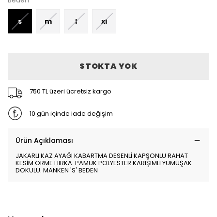
Beden
s
m
l
xl
STOKTA YOK
750 TL üzeri ücretsiz kargo
10 gün içinde iade değişim
Ürün Açıklaması
JAKARLI KAZ AYAĞI KABARTMA DESENLİ KAPŞONLU RAHAT
KESİM ÖRME HIRKA. PAMUK POLYESTER KARIŞIMLI YUMUŞAK
DOKULU. MANKEN 'S' BEDEN