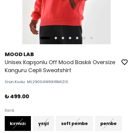
MOOD LAB
Unisex Kapşonlu Off Mood Baskılı Oversize
Kanguru Cepli Sweatshirt
Ürün Kodu
:
ML29004WKKIRMIZIS
₺ 499.00
Renk
kırmızı
yeşi̇l
soft pembe
pembe