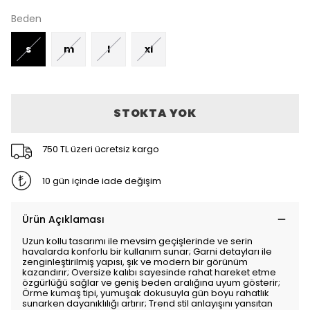
Beden
s
m
l
xl
STOKTA YOK
750 TL üzeri ücretsiz kargo
10 gün içinde iade değişim
Ürün Açıklaması
Uzun kollu tasarımı ile mevsim geçişlerinde ve serin
havalarda konforlu bir kullanım sunar; Garni detayları ile
zenginleştirilmiş yapısı, şık ve modern bir görünüm
kazandırır; Oversize kalıbı sayesinde rahat hareket etme
özgürlüğü sağlar ve geniş beden aralığına uyum gösterir;
Örme kumaş tipi, yumuşak dokusuyla gün boyu rahatlık
sunarken dayanıklılığı artırır; Trend stil anlayışını yansıtan