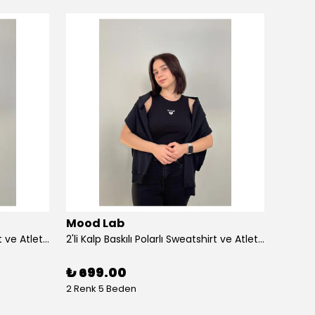
Mood Lab
Mood
2'li Kalp Baskılı Polarlı Sweatshirt ve Atlet Takımı – Sevgililer Günü Özel - beyaz
2'li Kalp Baskılı Polarlı Sweatshirt ve Atlet Takımı – Sevgililer Günü Özel - si̇yah
₺ 699.00
₺ 69
2 Renk 5 Beden
1 Renk 