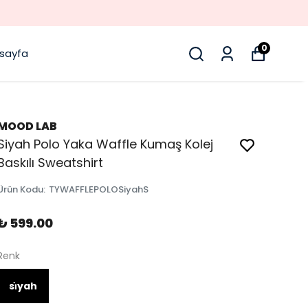
0
sayfa
MOOD LAB
Siyah Polo Yaka Waffle Kumaş Kolej
Baskılı Sweatshirt
Ürün Kodu
:
TYWAFFLEPOLOSiyahS
₺ 599.00
Renk
si̇yah