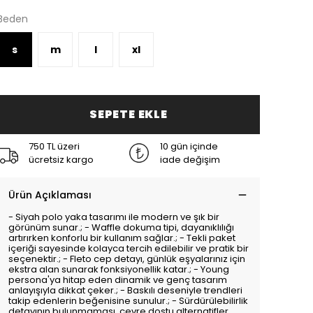
Beden
s
m
l
xl
SEPETE EKLE
750 TL üzeri
10 gün içinde
ücretsiz kargo
iade değişim
Ürün Açıklaması
- Siyah polo yaka tasarımı ile modern ve şık bir
görünüm sunar.; - Waffle dokuma tipi, dayanıklılığı
artırırken konforlu bir kullanım sağlar.; - Tekli paket
içeriği sayesinde kolayca tercih edilebilir ve pratik bir
seçenektir.; - Fleto cep detayı, günlük eşyalarınız için
ekstra alan sunarak fonksiyonellik katar.; - Young
persona'ya hitap eden dinamik ve genç tasarım
anlayışıyla dikkat çeker.; - Baskılı deseniyle trendleri
takip edenlerin beğenisine sunulur.; - Sürdürülebilirlik
detayının bulunmaması, çevre dostu alternatifler