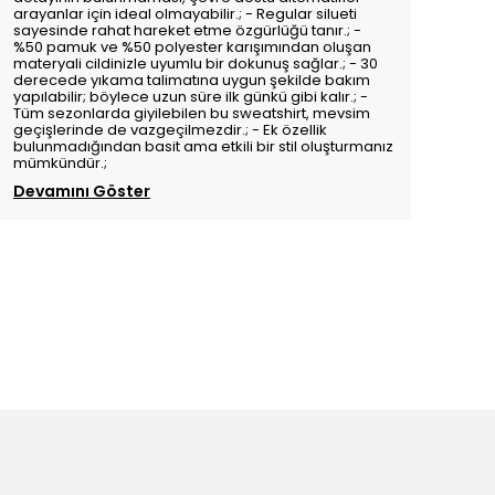
arayanlar için ideal olmayabilir.; - Regular silueti
sayesinde rahat hareket etme özgürlüğü tanır.; -
%50 pamuk ve %50 polyester karışımından oluşan
materyali cildinizle uyumlu bir dokunuş sağlar.; - 30
derecede yıkama talimatına uygun şekilde bakım
yapılabilir; böylece uzun süre ilk günkü gibi kalır.; -
Tüm sezonlarda giyilebilen bu sweatshirt, mevsim
geçişlerinde de vazgeçilmezdir.; - Ek özellik
bulunmadığından basit ama etkili bir stil oluşturmanız
mümkündür.;
Devamını Göster