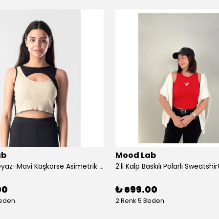
ab
Mood Lab
2 Renkli Beyaz-Mavi Kaşkorse Asimetrik Crop Atlet Bluz Top - siyah-bej
00
₺ 699.00
Beden
2 Renk 5 Beden