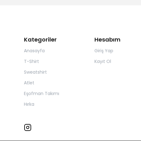
Kategoriler
Hesabım
Anasayfa
Giriş Yap
T-Shirt
Kayıt Ol
Sweatshirt
Atlet
Eşofman Takımı
Hırka