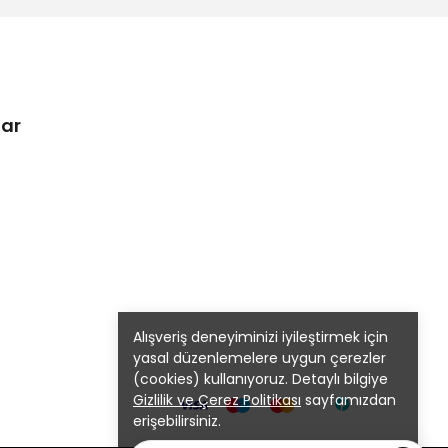
lar
Alışveriş deneyiminizi iyileştirmek için
yasal düzenlemelere uygun çerezler
(cookies) kullanıyoruz. Detaylı bilgiye
Gizlilik ve Çerez Politikası
sayfamızdan
erişebilirsiniz.
Anladım