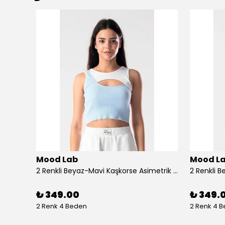
Mood Lab
Mood L
Bej Rengi Bisiklet Yaka Ön Arka Slogan Baskılı Rahat Kesim Tshirt - bej
2 Renkli Beyaz-Mavi Kaşkorse Asimetrik Crop Atlet Bluz Top - beyaz-mavi
₺ 349.00
₺ 349.
2 Renk 4 Beden
2 Renk 4 