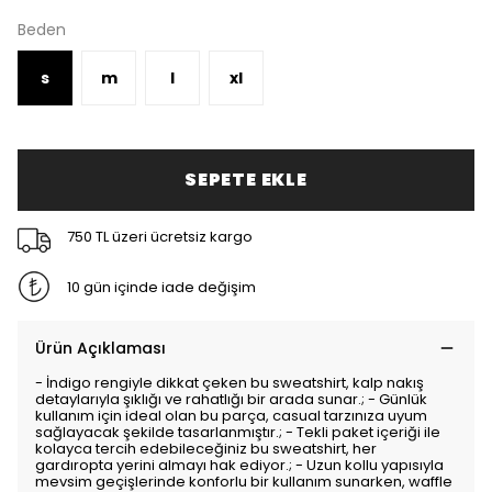
Beden
s
m
l
xl
SEPETE EKLE
750 TL üzeri ücretsiz kargo
10 gün içinde iade değişim
Ürün Açıklaması
- İndigo rengiyle dikkat çeken bu sweatshirt, kalp nakış
detaylarıyla şıklığı ve rahatlığı bir arada sunar.; - Günlük
kullanım için ideal olan bu parça, casual tarzınıza uyum
sağlayacak şekilde tasarlanmıştır.; - Tekli paket içeriği ile
kolayca tercih edebileceğiniz bu sweatshirt, her
gardıropta yerini almayı hak ediyor.; - Uzun kollu yapısıyla
mevsim geçişlerinde konforlu bir kullanım sunarken, waffle