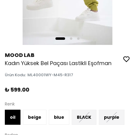
MOOD LAB
Kadın Yüksek Bel Paçası Lastikli Eşofman
Ürün Kodu
:
ML40001WY-M45-R317
₺ 599.00
Renk
oil
beige
blue
BLACK
purple