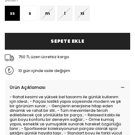
Beden
xs
s
m
l
xl
SEPETE EKLE
750 TL üzeri ücretsiz kargo
10 gün içinde iade değişim
Ürün Açıklaması
- Rahat kesimi ve yüksek bel tasarımı ile günlük kullanım
için ideal.; - Paçası lastikli yapısı sayesinde modern ve şık
bir görünüm sunar.; - Gençlerin enerjisine hitap eden
dinamik ve rahat bir stil.; - Tüm mevsimlerde tercih
edilebilecek çok yönlülükte bir parça.; - Relaxed kalıbı ile
gün boyu konforlu bir deneyim sağlar.; - Örme kumaş
yapısı, esneklik ve yumuşaklık sunarak hareket özgürlüğü
tanır.; - Sportswear koleksiyonunun parçası olarak spor
şıklığını günlük hayata taşır.; - Standart boyu ile farklı vücut