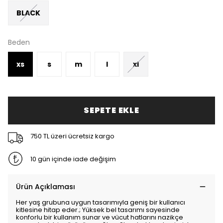
BLACK
Beden
xs
s
m
l
xl
SEPETE EKLE
750 TL üzeri ücretsiz kargo
10 gün içinde iade değişim
Ürün Açıklaması
Her yaş grubuna uygun tasarımıyla geniş bir kullanıcı
kitlesine hitap eder.; Yüksek bel tasarımı sayesinde
konforlu bir kullanım sunar ve vücut hatlarını nazikçe