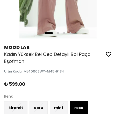
MOOD LAB
Kadın Yüksek Bel Cep Detaylı Bol Paça
Eşofman
Ürün Kodu
:
ML40002WY-M45-R134
₺ 599.00
Renk
kiremit
ecru
mint
rose