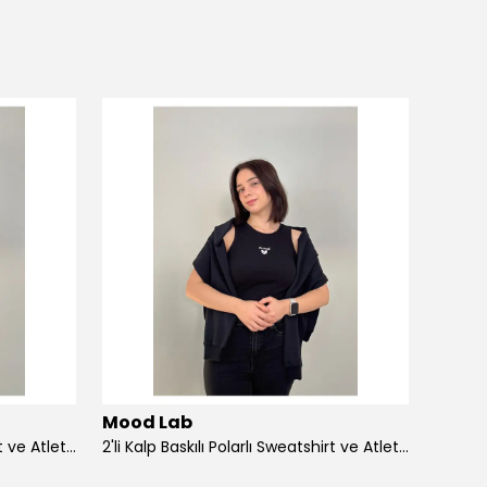
Mood Lab
Mood
2'li Kalp Baskılı Polarlı Sweatshirt ve Atlet Takımı – Sevgililer Günü Özel - beyaz
2'li Kalp Baskılı Polarlı Sweatshirt ve Atlet Takımı – Sevgililer Günü Özel - si̇yah