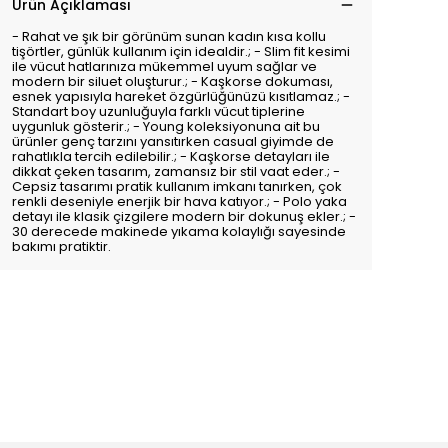
Ürün Açıklaması
- Rahat ve şık bir görünüm sunan kadın kısa kollu
tişörtler, günlük kullanım için idealdir.; - Slim fit kesimi
ile vücut hatlarınıza mükemmel uyum sağlar ve
modern bir siluet oluşturur.; - Kaşkorse dokuması,
esnek yapısıyla hareket özgürlüğünüzü kısıtlamaz.; -
Standart boy uzunluğuyla farklı vücut tiplerine
uygunluk gösterir.; - Young koleksiyonuna ait bu
ürünler genç tarzını yansıtırken casual giyimde de
rahatlıkla tercih edilebilir.; - Kaşkorse detayları ile
dikkat çeken tasarım, zamansız bir stil vaat eder.; -
Cepsiz tasarımı pratik kullanım imkanı tanırken, çok
renkli deseniyle enerjik bir hava katıyor.; - Polo yaka
detayı ile klasik çizgilere modern bir dokunuş ekler.; -
30 derecede makinede yıkama kolaylığı sayesinde
bakımı pratiktir.