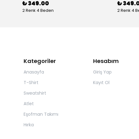
₺ 349.00
₺ 349.
2 Renk 4 Beden
2 Renk 4 
Kategoriler
Hesabım
Anasayfa
Giriş Yap
T-Shirt
Kayıt Ol
Sweatshirt
Atlet
Eşofman Takımı
Hırka