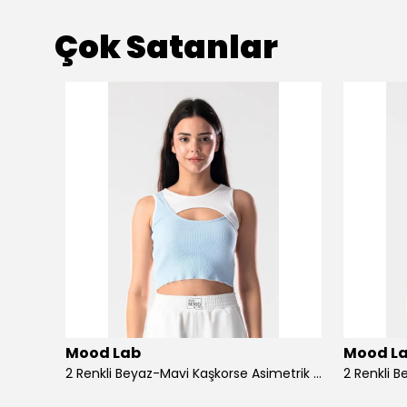
Çok Satanlar
Mood Lab
Mood L
Bej Rengi Bisiklet Yaka Ön Arka Slogan Baskılı Rahat Kesim Tshirt - bej
2 Renkli Beyaz-Mavi Kaşkorse Asimetrik Crop Atlet Bluz Top - beyaz-mavi