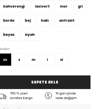
kahverengi̇
laci̇vert
mor
gri̇
bordo
bej
haki̇
antrasi̇t
beyaz
si̇yah
Beden
xs
s
m
l
xl
SEPETE EKLE
750 TL üzeri
10 gün içinde
ücretsiz kargo
iade değişim