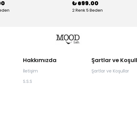
00
₺ 699.00
Beden
2 Renk 5 Beden
Hakkımızda
Şartlar ve Koşul
İletişim
Şartlar ve Koşullar
S.S.S