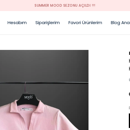
SUMMER MOOD SEZONU AÇILDI !!!
Hesabım
Siparişlerim
Favori Ürünlerim
Blog Ana