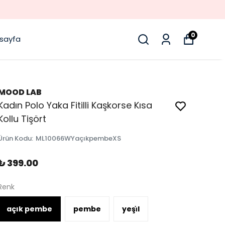
0
sayfa
MOOD LAB
Kadın Polo Yaka Fitilli Kaşkorse Kısa
Kollu Tişört
Ürün Kodu
:
ML10066WYaçıkpembeXS
₺ 399.00
Renk
açık pembe
pembe
yeşi̇l