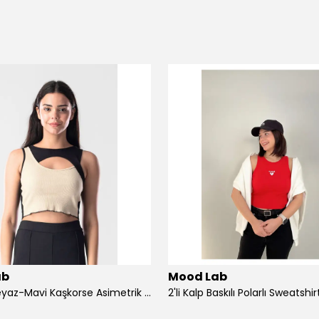
ab
Mood Lab
2 Renkli Beyaz-Mavi Kaşkorse Asimetrik Crop Atlet Bluz Top - siyah-bej