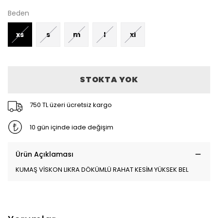
Beden
xs
s
m
l
xl
STOKTA YOK
750 TL üzeri ücretsiz kargo
10 gün içinde iade değişim
Ürün Açıklaması
KUMAŞ VİSKON LIKRA DÖKÜMLÜ RAHAT KESİM YÜKSEK BEL