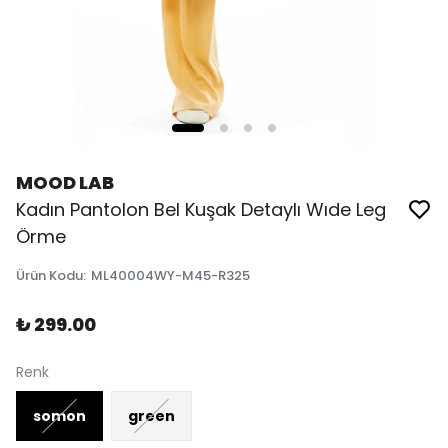
MOOD LAB
Kadın Pantolon Bel Kuşak Detaylı Wıde Leg
Örme
Ürün Kodu
:
ML40004WY-M45-R325
₺ 299.00
Renk
somon
green