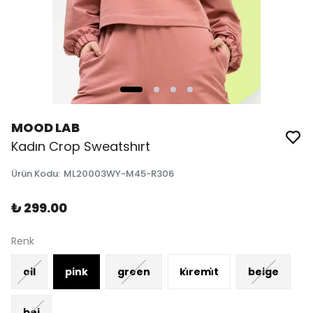
MOOD LAB
Kadın Crop Sweatshırt
Ürün Kodu
:
ML20003WY-M45-R306
₺ 299.00
Renk
oil
pink
green
ki̇remi̇t
beige
bej