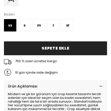
Beden
xs
s
m
l
xl
SEPETE EKLE
750 TL üzeri ücretsiz kargo
10 gün içinde iade değişim
Ürün Açıklaması
Modern ve şık bir görünüm için crop kesimli tasarımı tercih
edenler için ideal bir seçim olan bu kadın sweatshirt, hem
rahatlığı hem de tarzı bir arada sunuyor.; Standart kalıbıyla
her vücut tipine uyum sağlayabilen bu sweatshirt, günlük
kullanım için mükemmel bir tercihtir.; Crop siluetiyle dikkat