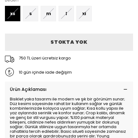
Beden
xs
s
m
l
xl
STOKTA YOK
750 TL üzeri ücretsiz kargo
10 gün içinde iade değişim
Ürün Açıklaması
Bisiklet yaka tasarımı ile modern ve şık bir görünüm sunar;
Düz kesimi sayesinde rahat bir kullanım sağlar ve günlük
kombinlerinizde kolayca uyum sağlar; Kısa kollu yapısı ile
yaz aylarında serinlik ve konfor sunar; Crop kalıbı, dinamik
ve genç bir stil vurgusu yapar; %100 pamuk materyal
bileşeni, cildinize nefes aldırırken yumuşak bir dokunuş
sağlar; Günlük stilinize uygun tasarımıyla her ortamda
rahatlıkla tercih edilebilir; Basic silueti sayesinde zamansız
bir parça olarak gardırobunuzda yerini alır; Young