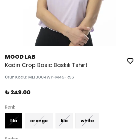
MOOD LAB
Kadın Crop Basıc Baskılı Tshırt
Ürün Kodu
:
ML10004WY-M45-R96
₺ 249.00
Renk
li̇la
orange
lila
white