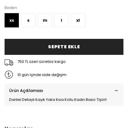
Beden
xs
s
m
l
xl
SEPETE EKLE
750 TL üzeri ücretsiz kargo
10 gün içinde iade değişim
Ürün Açıklaması
Dantel Detaylı Kayık Yaka Kısa Kollu Kadın Basic Tişört