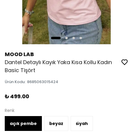
MOOD LAB
Dantel Detaylı Kayık Yaka Kısa Kollu Kadın
Basic Tişört
Ürün Kodu
:
8685063015424
₺ 499.00
Renk
açık pembe
beyaz
si̇yah