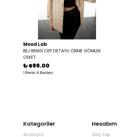
Mood Lab
BEJ RENGİ CEP DETAYLI ÖRME GÖMLEK
CEKET
₺ 699.00
1 Renk 4 Beden
Kategoriler
Hesabım
Anasayfa
Giriş Yap