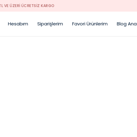
SUMMER MOOD SEZONU AÇILDI !!!
Hesabım
Siparişlerim
Favori Ürünlerim
Blog Ana