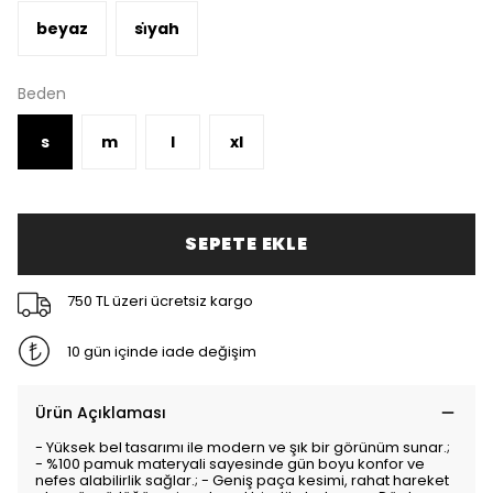
beyaz
si̇yah
Beden
s
m
l
xl
SEPETE EKLE
750 TL üzeri ücretsiz kargo
10 gün içinde iade değişim
Ürün Açıklaması
- Yüksek bel tasarımı ile modern ve şık bir görünüm sunar.;
- %100 pamuk materyali sayesinde gün boyu konfor ve
nefes alabilirlik sağlar.; - Geniş paça kesimi, rahat hareket