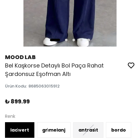
MOOD LAB
Bel Kaşkorse Detaylı Bol Paça Rahat
Şardonsuz Eşofman Altı
Ürün Kodu
:
8685063015912
₺ 899.99
Renk
laci̇vert
gri̇melanj
antrasi̇t
bordo