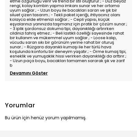
etme özgürlüğü verir ve trend bir stil oluşturur.; - Düz beyaz
rengi, kolay kombin yapma imkanı sunar ve her ortama
uyum sağlar.; - Uzun boyu ile bacakları saran ve şık bir
siluet çizen tasarım.; - Tekli paket içeriği, ihtiyacınız olanı
kolayca elde etmenizi sağlar.; - Cepli yapısı, küçük
eşyalarınızı yanınızda taşımanız için pratik bir çözüm sunar.;
- 3 iplik şardonsuz dokuma tipi, dayanıklılığı artırırken
cildinizi tahriş etmez.; - Beli lastikli özelliği sayesinde rahat
bir kullanım ve mükemmel uyum sağlar.; - Loose kalıp,
vücudu saran sıkı bir görünüm yerine rahat bir oturuş
sunar.; - Rüzgara dayanıklı kumaşı ile her türlü hava
koşulunda konforlu bir deneyim yaşatır.; - Örme kumaş tipi,
esneklik ve yumuşaklık hissi verirken dayanıklılığı da arttırır.;
- Uzun paça boyu, bacakları tamamen sararak şık ve zarif
b
Devamını Göster
Yorumlar
Bu ürün için henüz yorum yapılmamış.