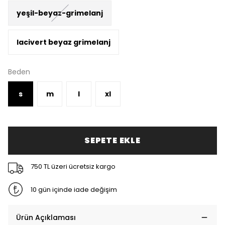
yeşil-beyaz-grimelanj
lacivert beyaz grimelanj
Beden
s
m
l
xl
SEPETE EKLE
750 TL üzeri ücretsiz kargo
10 gün içinde iade değişim
Ürün Açıklaması