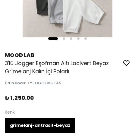
MOOD LAB
3'lü Jogger Eşofman Altı Lacivert Beyaz
Grimelanj Kalın İçi Polarlı
Ürün Kodu
:
TYJOGGERSETAS
₺ 1,250.00
Renk
grimelanj-antrasit-beyaz