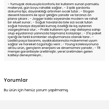
- Yumuşak dokusuyla konforlu bir kullanım sunan pamuklu
materyal, gün boyu rahatlık sağlar.; - 3 iplik şardonlu
dokuma tipi, dayanıklılığı artırırken sıcak tutar.; - Slogan
desenli tasarımı ile spor şıklığını yansıtır ve tarzınızı ön
plana çıkarır.; - Jogger kalıbı sayesinde modern ve rahat
bir siluet sunar.; - Soğuk havalarda bile sizi sıcak tutan
soğuk havaya dayanıklı kumaş özelliği ile kış aylarının
vazgeçilmezi olur.; - Pratik kullanım için cep detayına sahip
olup eşyalarınızı yanınızda taşımanız kolaylaşır.; - 3'lü paket
içeriği ile farklı kombinler oluşturmanıza olanak tanır.; -
Lastikli paça tasarımı, ayakkabılarınızla mükemmel uyum
sağlar ve hareket özgürlüğü verir.; - Young koleksiyonuna
ait bu ürün, gençlerin enerjisini ve dinamizmini yansıtır.; - TR
menşei garantisiyle üretilmiştir; yerel üretimden gelen
kaliteyi deneyimleyin.;
Yorumlar
Bu ürün için henüz yorum yapılmamış.