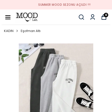
SUMMER MOOD SEZONU AÇILDI !!!
0
KADIN
Eşofman Altı