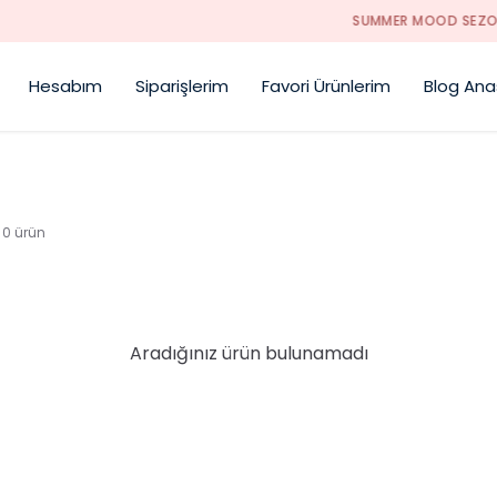
SUMMER MOOD SEZONU AÇILDI !!!
Hesabım
Siparişlerim
Favori Ürünlerim
Blog Ana
0
ürün
Aradığınız ürün bulunamadı