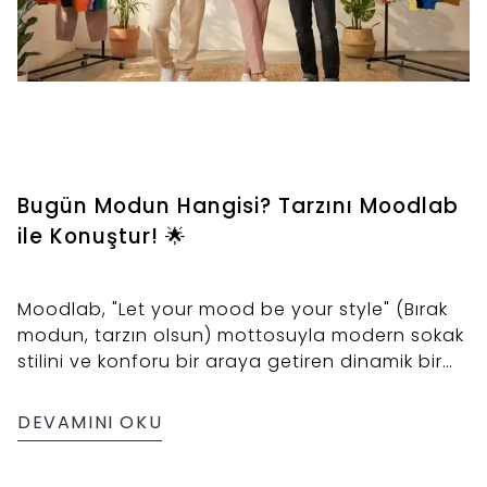
Bugün Modun Hangisi? Tarzını Moodlab
ile Konuştur! 🌟
Moodlab, "Let your mood be your style" (Bırak
modun, tarzın olsun) mottosuyla modern sokak
stilini ve konforu bir araya getiren dinamik bir
giyim markasıdır. Oversize sweatshirtlerden zarif
crop detaylara, "soft vibe" estetiğinden günlük
DEVAMINI OKU
kurtarıcı basic parçalara kadar geniş bir ürün
yelpazesi sunar. Moodlab, giyinmeyi sadece bir