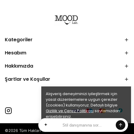
ihtiyaç olarak değil, o anki ruh halinizi yansıtan
özgür bir kendini ifade etme aracı olarak
tanımlar. Trendleri yakından takip eden
tasarımlarıyla, her modunuza eşlik etmeyi
hedefler.
Kategoriler
Hesabım
Hakkımızda
Şartlar ve Koşullar
Alışveriş deneyiminizi iyileştirmek için
yasal düzenlemelere uygun çerezler
(cookies) kullanıyoruz. Detaylı bilgiye
Gizlilik ve Çerez Politikası
sayfamızdan
erişebilirsiniz.
Anladım
©2026 Tüm Hakları Saklıdır