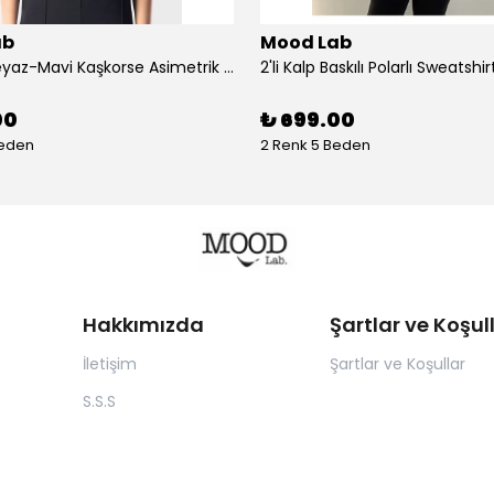
ab
Mood Lab
2 Renkli Beyaz-Mavi Kaşkorse Asimetrik Crop Atlet Bluz Top - siyah-bej
00
₺ 699.00
Beden
2 Renk 5 Beden
Hakkımızda
Şartlar ve Koşul
İletişim
Şartlar ve Koşullar
S.S.S