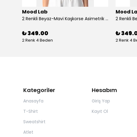
Mood Lab
Mood L
Bej Rengi Bisiklet Yaka Ön Arka Slogan Baskılı Rahat Kesim Tshirt - bej
2 Renkli Beyaz-Mavi Kaşkorse Asimetrik Crop Atlet Bluz Top - beyaz-mavi
₺ 349.00
₺ 349.
2 Renk 4 Beden
2 Renk 4 
Kategoriler
Hesabım
Anasayfa
Giriş Yap
T-Shirt
Kayıt Ol
Sweatshirt
Atlet