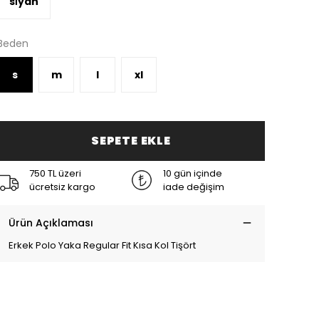
si̇yah
Beden
s
m
l
xl
SEPETE EKLE
750 TL üzeri
10 gün içinde
ücretsiz kargo
iade değişim
Ürün Açıklaması
Erkek Polo Yaka Regular Fit Kısa Kol Tişört