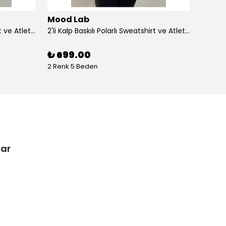
Mood Lab
Mood
2'li Kalp Baskılı Polarlı Sweatshirt ve Atlet Takımı – Sevgililer Günü Özel - beyaz
2'li Kalp Baskılı Polarlı Sweatshirt ve Atlet Takımı – Sevgililer Günü Özel - si̇yah
₺ 699.00
₺ 69
2 Renk 5 Beden
1 Renk 
lar