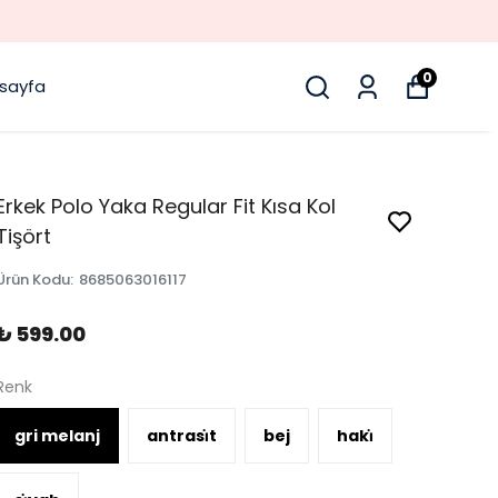
0
sayfa
Erkek Polo Yaka Regular Fit Kısa Kol
Tişört
Ürün Kodu
:
8685063016117
₺ 599.00
Renk
gri melanj
antrasi̇t
bej
haki̇