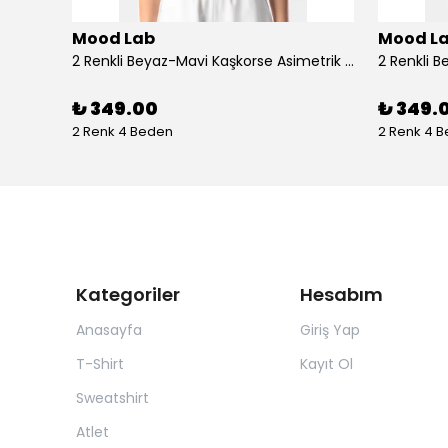
Mood Lab
Mood L
Bej Rengi Bisiklet Yaka Ön Arka Slogan Baskılı Rahat Kesim Tshirt - bej
2 Renkli Beyaz-Mavi Kaşkorse Asimetrik Crop Atlet Bluz Top - beyaz-mavi
₺ 349.00
₺ 349.
2 Renk 4 Beden
2 Renk 4 
Kategoriler
Hesabım
Anasayfa
Giriş Yap
T-Shirt
Kayıt Ol
Sweatshirt
Atlet