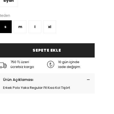
si̇yah
Beden
s
m
l
xl
SEPETE EKLE
750 TL üzeri
10 gün içinde
ücretsiz kargo
iade değişim
Ürün Açıklaması
Erkek Polo Yaka Regular Fit Kısa Kol Tişört