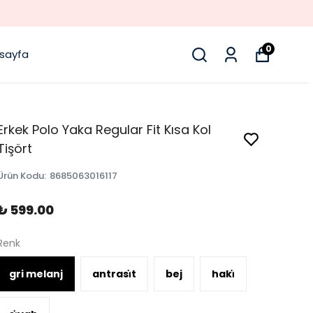
0
sayfa
Erkek Polo Yaka Regular Fit Kısa Kol
Tişört
Ürün Kodu
:
8685063016117
₺ 599.00
Renk
gri melanj
antrasi̇t
bej
haki̇