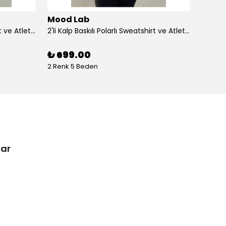
Mood Lab
Mood
2'li Kalp Baskılı Polarlı Sweatshirt ve Atlet Takımı – Sevgililer Günü Özel - beyaz
2'li Kalp Baskılı Polarlı Sweatshirt ve Atlet Takımı – Sevgililer Günü Özel - si̇yah
₺ 699.00
₺ 69
2 Renk 5 Beden
1 Renk 
lar