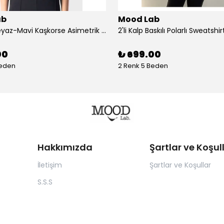
ab
Mood Lab
2 Renkli Beyaz-Mavi Kaşkorse Asimetrik Crop Atlet Bluz Top - siyah-bej
00
₺ 699.00
Beden
2 Renk 5 Beden
Hakkımızda
Şartlar ve Koşul
İletişim
Şartlar ve Koşullar
S.S.S