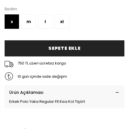
Beden
s
m
l
xl
SEPETE EKLE
750 TL üzeri ücretsiz kargo
10 gün içinde iade değişim
Ürün Açıklaması
Erkek Polo Yaka Regular Fit Kısa Kol Tişört