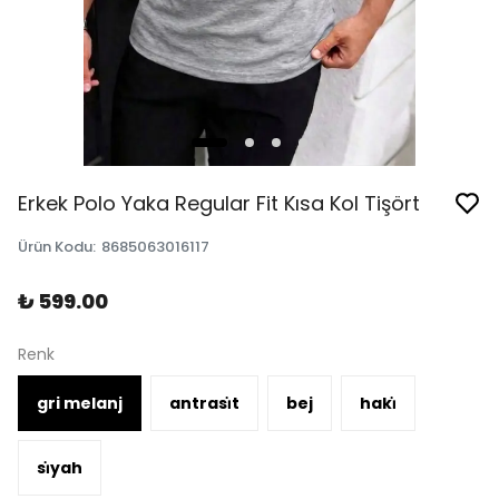
Erkek Polo Yaka Regular Fit Kısa Kol Tişört
Ürün Kodu
:
8685063016117
₺ 599.00
Renk
gri melanj
antrasi̇t
bej
haki̇
si̇yah