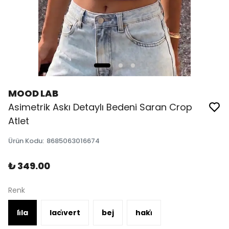
MOOD LAB
Asimetrik Askı Detaylı Bedeni Saran Crop
Atlet
Ürün Kodu
:
8685063016674
₺ 349.00
Renk
li̇la
laci̇vert
bej
haki̇