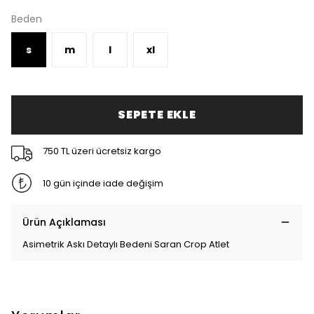
Beden
s
m
l
xl
SEPETE EKLE
750 TL üzeri ücretsiz kargo
10 gün içinde iade değişim
Ürün Açıklaması
Asimetrik Askı Detaylı Bedeni Saran Crop Atlet