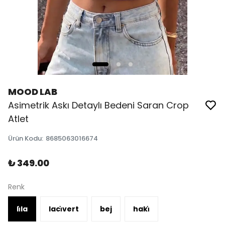
MOOD LAB
Asimetrik Askı Detaylı Bedeni Saran Crop
Atlet
Ürün Kodu
:
8685063016674
₺ 349.00
Renk
li̇la
laci̇vert
bej
haki̇