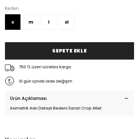
Beden
s
m
l
xl
SEPETE EKLE
750 TL üzeri ücretsiz kargo
10 gün içinde iade değişim
Ürün Açıklaması
Asimetrik Askı Detaylı Bedeni Saran Crop Atlet